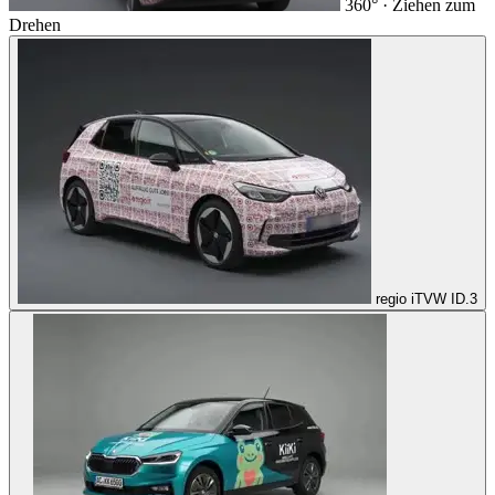
360° · Ziehen zum
Drehen
regio iT
VW ID.3