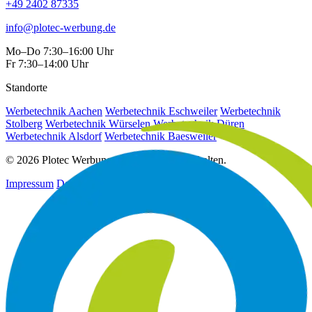
+49 2402 87335
info@plotec-werbung.de
Mo–Do 7:30–16:00 Uhr
Fr 7:30–14:00 Uhr
Standorte
Werbetechnik Aachen
Werbetechnik Eschweiler
Werbetechnik
Stolberg
Werbetechnik Würselen
Werbetechnik Düren
Werbetechnik Alsdorf
Werbetechnik Baesweiler
© 2026 Plotec Werbung. Alle Rechte vorbehalten.
Impressum
Datenschutz
AGB